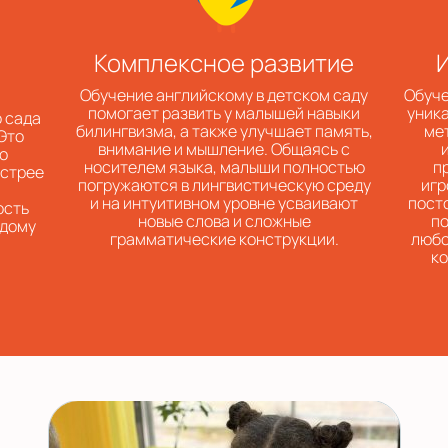
Комплексное развитие
Обучение английскому в детском саду
Обуче
помогает развить у малышей навыки
уник
о сада
билингвизма, а также улучшает память,
ме
 Это
внимание и мышление. Общаясь с
ю
носителем языка, малыши полностью
п
ыстрее
погружаются в лингвистическую среду
игр
и на интуитивном уровне усваивают
пост
ость
новые слова и сложные
по
ждому
грамматические конструкции.
любо
ко