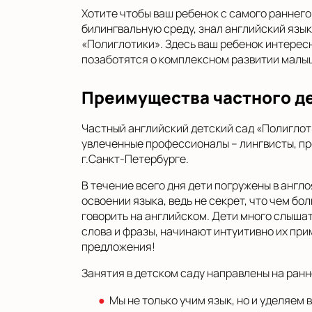
Хотите чтобы ваш ребенок с самого раннего
билингвальную среду, знал английский язык
«Полиглотики». Здесь ваш ребенок интересн
позаботятся о комплексном развитии малы
Преимущества частного де
Частный английский детский сад «Полиглотик
увлеченные профессионалы – лингвисты, пр
г.Санкт-Петербурге.
В течение всего дня дети погружены в англ
освоении языка, ведь не секрет, что чем б
говорить на английском. Дети много слышат
слова и фразы, начинают интуитивно их при
предложения!
Занятия в детском саду направлены на ран
Мы не только учим язык, но и уделяем