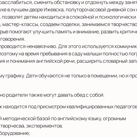
расслабиться, сменить обстановку и отдохнуть между заня
ухе в лучшем дворе Ижевска, полуторочасовой дневной сон 
 позволят детям находиться в спокойной и психологически
 мастер-классы, создаем поделки, занимаемся творчество
орые помогают улучшить память и внимание, развить крити
 говорения.
 проводится ненавязчиво. Для этого используется коммуни
 поэтому на время пребывания в саду малыши полностью пог
ия и понимания английской речи, расширить словарный зап
му графику. Дети обучаются не только в помещении, но и пр
но родители также могут давать обед с собой.
нок находится под присмотром квалифицированных педагогов
 методической базой по английскому языку, огромным
 творчесва, экспериментов.
борудование;