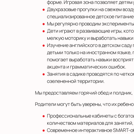
форме. Игровая зона позволяет детям 
Двухразовые прогулки на свежем возд
специализированное детское питание,
Мы регулярно проводим эксперименты,
Дети играют в развивающие игры, кот
мелкую моторику и выработать навыки
Изучение английского в детском саду
детьми только на иностранном языке,
помогает выработать навыки восприят
акцента и грамматических ошибок.
Занятия в садике проводятся по четко
озелененной территории.
Мы предоставляем горячий обед и полдник, 
Родители могут быть уверены, что их ребе
Профессиональные кабинеты с богатой
количеством материалов для занятий,
Современное интерактивное SMART-о