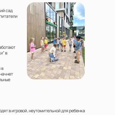
кий сад
спитатели
работают
и” в
 в
 начнет
льные
одят в игровой, неутомительной для ребенка