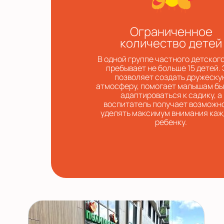
Ограниченное
количество детей
В одной группе частного детског
пребывает не больше 15 детей.
позволяет создать дружеску
атмосферу, помогает малышам б
адаптироваться к садику, а
воспитатель получает возможн
уделять максимум внимания ка
ребенку.