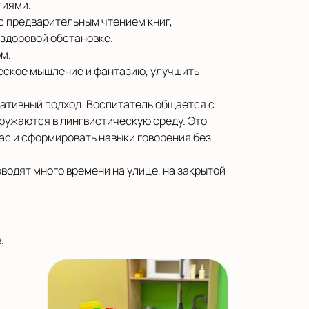
тиями.
с предварительным чтением книг,
 здоровой обстановке.
м.
ческое мышление и фантазию, улучшить
кативный подход. Воспитатель общается с
ружаются в лингвистическую среду. Это
ас и сформировать навыки говорения без
оводят много времени на улице, на закрытой
.