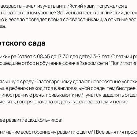
 возраста начал изучать английский язык, погружался в
 на разговорном уровне? Записывайтесь в английский детс
о и весело проведет время со сверстниками, а опытные во
ша.
тского сада
и» работает c 08:45 до 17:30 для детей 3-7 лет. С детьми 
ошедшие отбор и обучение франчайзером сети “Полиглотик
оязычную среду, благодаря чему делают невероятные успехи
ольше ребенок находится в англоязчыной среде, тем быстрее
 иностранную речь, привыкают к ней, учатся выделять отде
менять, говоря сначала отдельные слова, затем и целые
нее развитие дошкольников:
 внимание всестороннему развитию детей! Все занятия прох