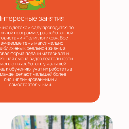
Интересные занятия
ние в детском саду проводится по
альной программе, разработанной
тодистами «Полиглотиков». Все
изучаемые темы максимально
риближены к реальной жизни, а
овая форма подачи материала и
оянная смена видов деятельности
могают выработать у малышей
вь к обучению, учат их работать в
манде, делают малышей более
дисциплинированными и
самостоятельными.