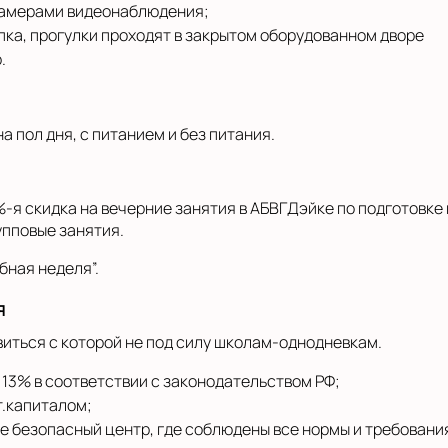
камерами видеонаблюдения;
пка, прогулки проходят в закрытом оборудованном дворе
.
а пол дня, с питанием и без питания.
-я скидка на вечерние занятия в АБВГДэйке по подготовке 
упповые занятия.
бная неделя”.
я
виться с которой не под силу школам-однодневкам.
 13% в соответствии с законодательством РФ;
т.капиталом;
те безопасный центр, где соблюдены все нормы и требовани