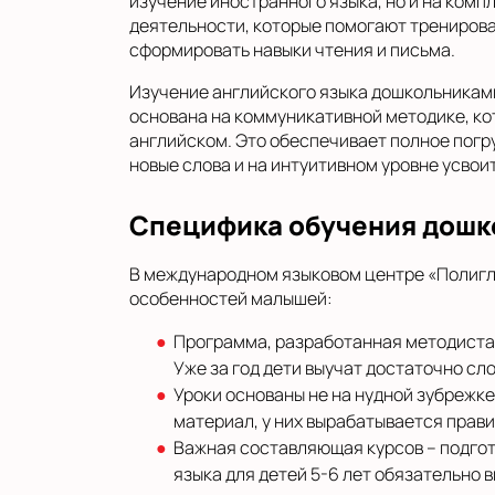
изучение иностранного языка, но и на ком
деятельности, которые помогают тренирова
сформировать навыки чтения и письма.
Изучение английского языка дошкольниками
основана на коммуникативной методике, к
английском. Это обеспечивает полное погр
новые слова и на интуитивном уровне усво
Специфика обучения дошк
В международном языковом центре «Полигло
особенностей малышей:
Программа, разработанная методистам
Уже за год дети выучат достаточно сл
Уроки основаны не на нудной зубрежке
материал, у них вырабатывается прави
Важная составляющая курсов – подгот
языка для детей 5-6 лет обязательно 