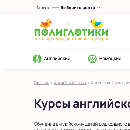
Ижевск
Выберите центр
Выберите центр
Показать на карте
Выбрать другой город
Английский
Немецкий
/
/
Главная
Английский язык
Английский язык дл
Курсы английск
Обучение английскому детей дошкольного в