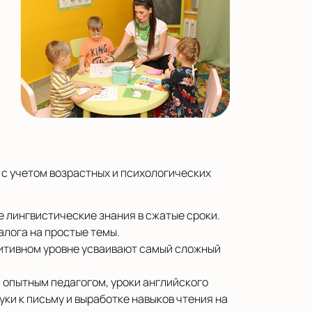
с учетом возрастных и психологических
 лингвистические знания в сжатые сроки.
алога на простые темы.
туитивном уровне усваивают самый сложный
 опытным педагогом, уроки английского
уки к письму и выработке навыков чтения на