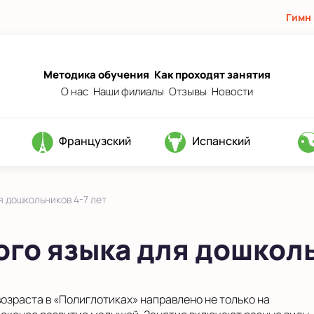
Гимн
Методика обучения
Как проходят занятия
О нас
Наши филиалы
Отзывы
Новости
Французский
Испанский
я дошкольников 4-7 лет
ого языка для дошкол
озраста в «Полиглотиках» направлено не только на