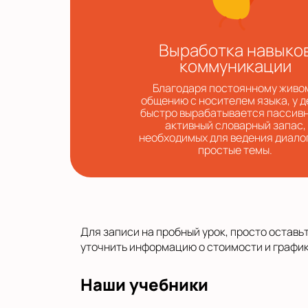
Выработка навыко
коммуникации
Благодаря постоянному живо
общению с носителем языка, у д
быстро вырабатывается пассивн
активный словарный запас,
необходимых для ведения диало
простые темы.
Для записи на пробный урок, просто оставь
уточнить информацию о стоимости и график
Наши учебники