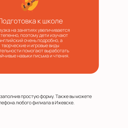
Подготовка к школе
узка на занятиях увеличивается
тепенно, поэтому дети изучают
английский очень подробно, а
творческие и игровые виды
тельности помогают выработать
ойчивые навыки письма и чтения.
 заполнив простую форму. Также вы можете
лефона любого филиала в Ижевске.