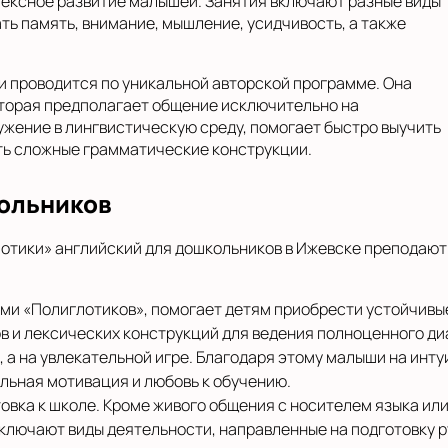
плексное развитие малышей. Занятия включают разные виды
ть память, внимание, мышление, усидчивость, а также
 проводится по уникальной авторской программе. Она
оторая предполагает общение исключительно на
ужение в лингвистическую среду, помогает быстро выучить
ить сложные грамматические конструкции.
ольников
тики» английский для дошкольников в Ижевске преподают 
и «Полиглотиков», помогает детям приобрести устойчивые
ов и лексических конструкций для ведения полноценного ди
, а на увлекательной игре. Благодаря этому малыши на ин
льная мотивация и любовь к обучению.
овка к школе. Кроме живого общения с носителем языка или
включают виды деятельности, направленные на подготовку р