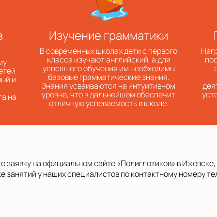
в
Изучение грамматики
В современных школах дети с первого
Нагр
класса изучают английский, а для
пос
му
успешного обучения им необходимы
етей
базовые грамматические знания.
ый и
Знания усваиваются на интуитивном
дея
уровне, что в дальнейшем обеспечит
уст
га на
отличную успеваемость в школе.
те заявку на официальном сайте «Полиглотиков» в Ижевске,
е занятий у наших специалистов по контактному номеру те