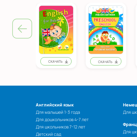
Английский язык
Немец
Для малышей 1-3 года
Для шк
Для дошкольников 4-7 лет
Франц
Для школьников 7-12 лет
Для шк
Детский сад