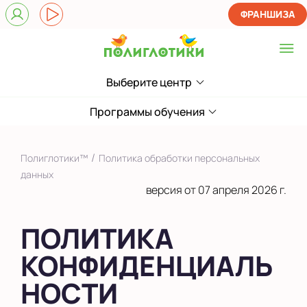
ФРАНШИЗА
Выберите центр
Выберите центр
Показать на карте
Программы обучения
Выбрать другой город
/
Полиглотики™
Политика обработки персональных
данных
версия от 07 апреля 2026 г.
ПОЛИТИКА
КОНФИДЕНЦИАЛЬ
НОСТИ